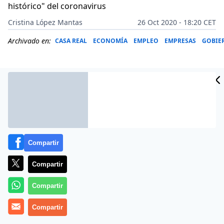
histórico" del coronavirus
Cristina López Mantas
26 Oct 2020 - 18:20 CET
Archivado en:
CASA REAL
ECONOMÍA
EMPLEO
EMPRESAS
GOBIE
Compartir
Compartir
Compartir
Más información
Compartir