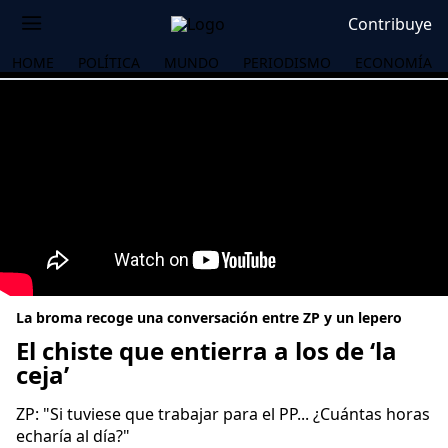
Contribuye
HOME
POLÍTICA
MUNDO
PERIODISMO
ECONOMÍA
La broma recoge una conversación entre ZP y un lepero
El chiste que entierra a los de ‘la
ceja’
OS
ZP: "Si tuviese que trabajar para el PP... ¿Cuántas horas
echaría al día?"