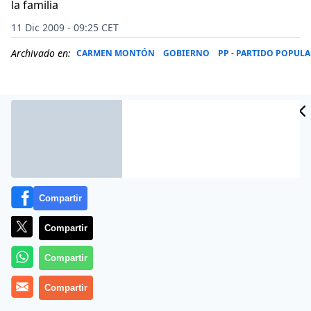
la familia
11 Dic 2009 - 09:25 CET
Archivado en:
CARMEN MONTÓN
GOBIERNO
PP - PARTIDO POPULA
Compartir
Compartir
Compartir
PNV y PSOE han alcanzado un acuerdo para imponer a
las jóvenes que abortan la obligación de
Compartir
comunicárselo a sus padres.