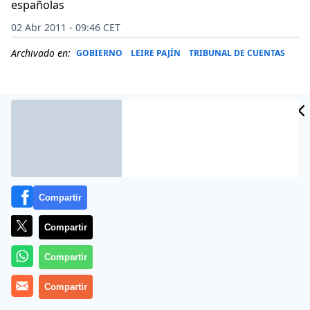
españolas
02 Abr 2011 - 09:46 CET
Archivado en:
GOBIERNO
LEIRE PAJÍN
TRIBUNAL DE CUENTAS
Compartir
Compartir
Compartir
La austeridad en el gasto que tanto proclama el
Gobierno no parece importarle a la ministra de
Compartir
Sanidad y Política Social e Igualdad, Leire Pajín, que ha