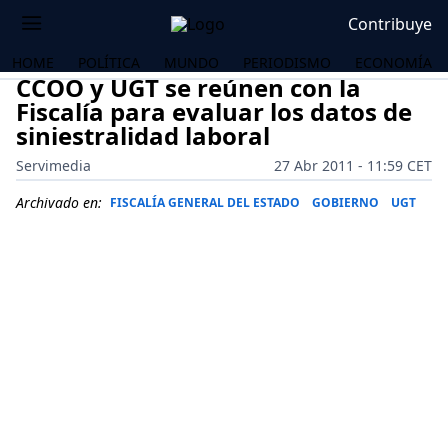
Contribuye
HOME
POLÍTICA
MUNDO
PERIODISMO
ECONOMÍA
CCOO y UGT se reúnen con la
Fiscalía para evaluar los datos de
siniestralidad laboral
Servimedia
27 Abr 2011 - 11:59 CET
Archivado en:
FISCALÍA GENERAL DEL ESTADO
GOBIERNO
UGT
OS