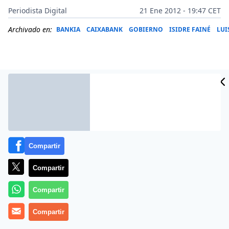
Periodista Digital
21 Ene 2012 - 19:47 CET
Archivado en:
BANKIA
CAIXABANK
GOBIERNO
ISIDRE FAINÉ
LUI
Compartir
Compartir
Mariano Rajoy se estrenó el pasado fin de semana en
Compartir
su primer mitin en Andalucía con la famosa frase:
Compartir
«Sé lo que tengo que hacer, y lo voy a hacer».