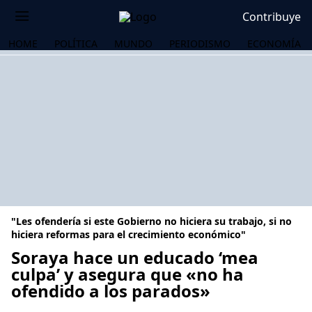
Contribuye
HOME
POLÍTICA
MUNDO
PERIODISMO
ECONOMÍA
"Les ofendería si este Gobierno no hiciera su trabajo, si no
hiciera reformas para el crecimiento económico"
Soraya hace un educado ‘mea
culpa’ y asegura que «no ha
OS
ofendido a los parados»