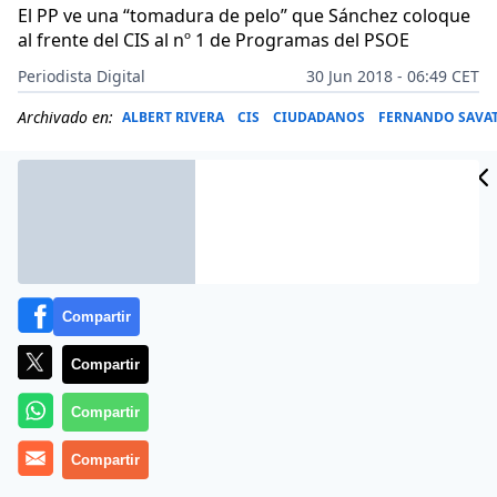
El PP ve una “tomadura de pelo” que Sánchez coloque
al frente del CIS al nº 1 de Programas del PSOE
Periodista Digital
30 Jun 2018 - 06:49 CET
Archivado en:
ALBERT RIVERA
CIS
CIUDADANOS
FERNANDO SAVA
Compartir
Compartir
Compartir
Compartir
El presidente de Ciudadanos,
Albert Rivera, pide no
“mirar hacia otro lado” como,
a su juicio, hace el