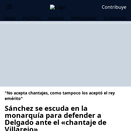
Contribuye
HOME
POLÍTICA
MUNDO
PERIODISMO
ECONOMÍA
"No acepta chantajes, como tampoco los aceptó el rey
emérito"
Sánchez se escuda en la
monarquía para defender a
OS
Delgado ante el «chantaje de
Villarejo»