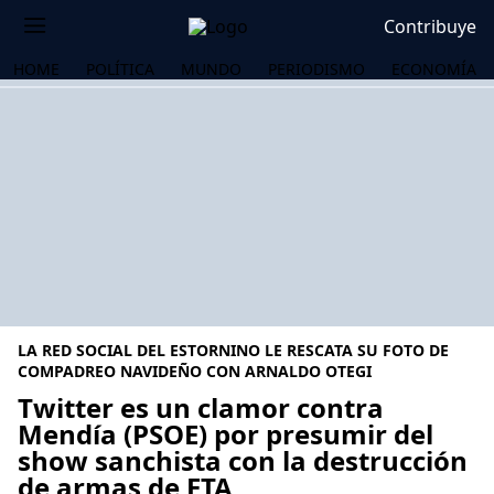
Contribuye
HOME
POLÍTICA
MUNDO
PERIODISMO
ECONOMÍA
LA RED SOCIAL DEL ESTORNINO LE RESCATA SU FOTO DE
COMPADREO NAVIDEÑO CON ARNALDO OTEGI
Twitter es un clamor contra
Mendía (PSOE) por presumir del
OS
show sanchista con la destrucción
de armas de ETA