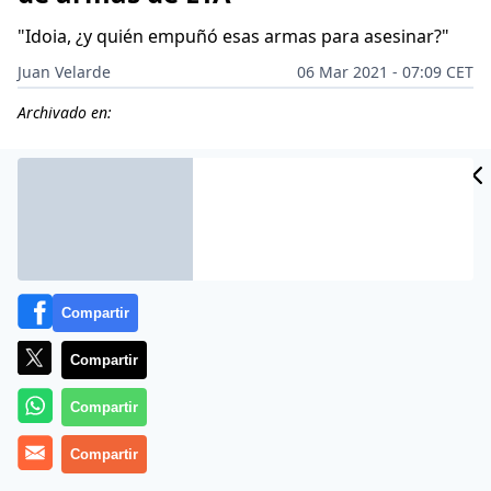
"Idoia, ¿y quién empuñó esas armas para asesinar?"
Juan Velarde
06 Mar 2021 - 07:09 CET
Archivado en:
Compartir
Compartir
Compartir
Compartir
Tienen una desmemoria sideral.