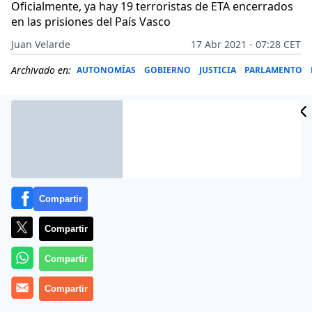
Oficialmente, ya hay 19 terroristas de ETA encerrados
en las prisiones del País Vasco
Juan Velarde
17 Abr 2021 - 07:28 CET
Archivado en:
AUTONOMÍAS
GOBIERNO
JUSTICIA
PARLAMENTO
Compartir
Compartir
Compartir
El
Gobierno PSOE-Podemos
Compartir
y el autonómico vasco,
controlado por los nacionalista del PNV, cerraron este