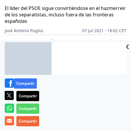
El líder del PSOE sigue convirtiéndose en el hazmerreir
de los separatistas, incluso fuera de las fronteras
españolas
José Antonio Puglisi
07 Jul 2021 - 18:02 CET
Archivado en:
AUTONOMÍAS
GOBIERNO
PARTIDOS POLÍTICOS
PO
Compartir
Compartir
Compartir
Compartir