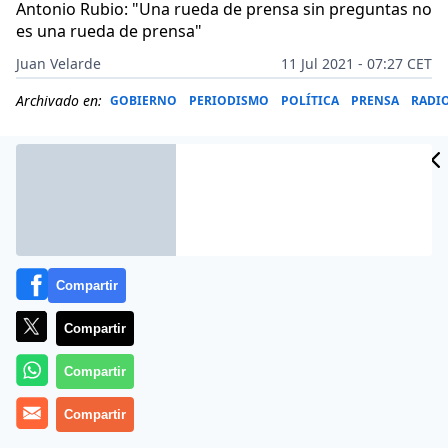
Antonio Rubio: "Una rueda de prensa sin preguntas no
es una rueda de prensa"
Juan Velarde
11 Jul 2021 - 07:27 CET
Archivado en:
GOBIERNO
PERIODISMO
POLÍTICA
PRENSA
RADI
Compartir
Compartir
Compartir
Mucho se dedicó a criticar el plasma de
Compartir
Mariano
Rajoy
.