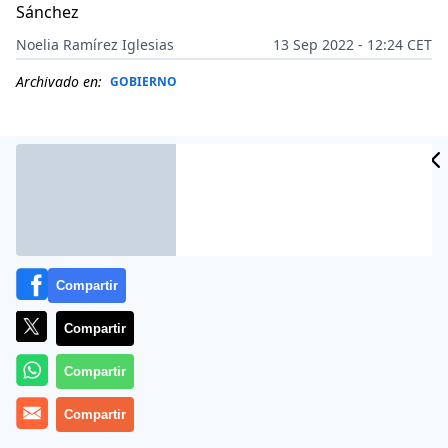
Sánchez
Noelia Ramírez Iglesias
13 Sep 2022 - 12:24 CET
Archivado en:
GOBIERNO
Compartir
Compartir
Compartir
En el programa de
‘La Segunda Dosis’
presentado por
Compartir
Hugo Pereira y emitido este lunes 12 de septiembre de
2022, aparece el economista
Daniel Lacalle
para