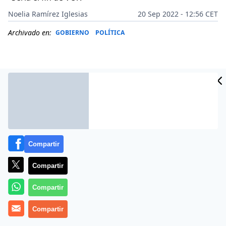
Noelia Ramírez Iglesias
20 Sep 2022 - 12:56 CET
Archivado en:
GOBIERNO
POLÍTICA
Compartir
Compartir
Compartir
En el programa
‘La Segunda Dosis’
presentado por
Hugo Pereira
y emitido este lunes 19 de septiembre
Compartir
de 2022, aparece el periodista
Javier Algarra
, quien