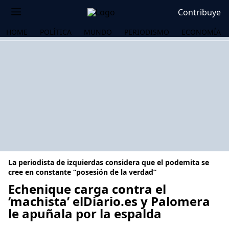
Contribuye
HOME
POLÍTICA
MUNDO
PERIODISMO
ECONOMÍA
La periodista de izquierdas considera que el podemita se
cree en constante “posesión de la verdad”
Echenique carga contra el
‘machista’ elDiario.es y Palomera
OS
le apuñala por la espalda