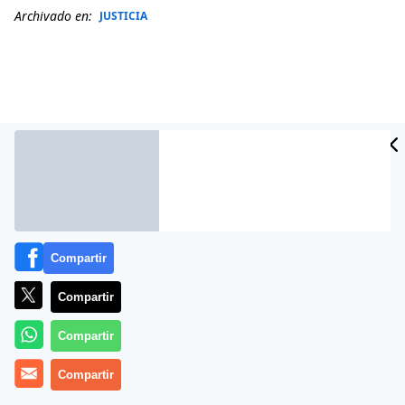
Archivado en:
JUSTICIA
Compartir
Compartir
Más información
Compartir
Compartir