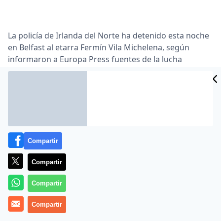
La policía de Irlanda del Norte ha detenido esta noche
en Belfast al etarra Fermín Vila Michelena, según
informaron a Europa Press fuentes de la lucha
antiterrorista.
Estas mismas fuentes precisaron que la operación ha
sido posible gracias a la colaboración de la Guardia
Civil española.
Fermín Vila Michelena integró el ‘comando Madrid’ de
Compartir
la banda terrorista ETA.
Compartir
Compartir
Compartir