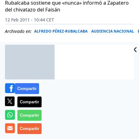
Rubalcaba sostiene que «nunca» informó a Zapatero
del chivatazo del Faisán
12 Feb 2011 - 10:44 CET
Archivado en:
ALFREDO PÉREZ-RUBALCABA
AUDIENCIA NACIONAL
Compartir
Compartir
Compartir
El ex comisario general de Información, Telesforo
Compartir
Rubio, socialista de toda la vida y uno de los jefes