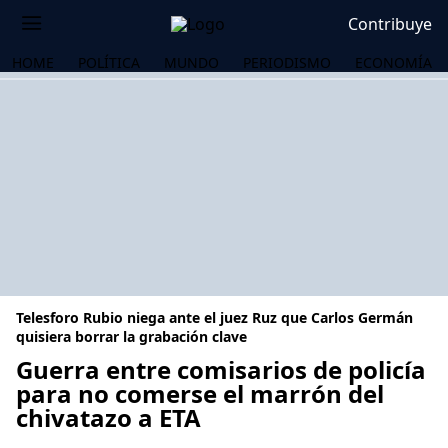
Contribuye
HOME
POLÍTICA
MUNDO
PERIODISMO
ECONOMÍA
Telesforo Rubio niega ante el juez Ruz que Carlos Germán
quisiera borrar la grabación clave
Guerra entre comisarios de policía
para no comerse el marrón del
OS
chivatazo a ETA