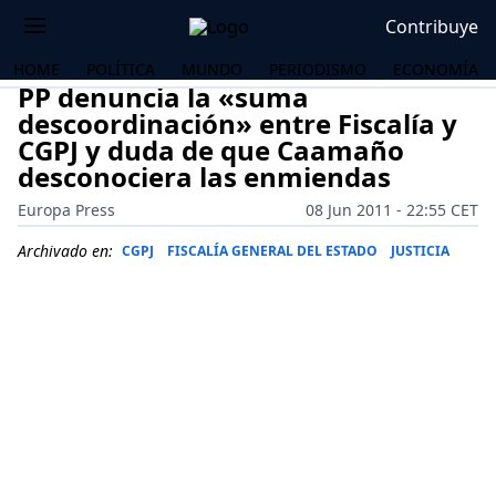
Contribuye
HOME
POLÍTICA
MUNDO
PERIODISMO
ECONOMÍA
PP denuncia la «suma
descoordinación» entre Fiscalía y
CGPJ y duda de que Caamaño
desconociera las enmiendas
Europa Press
08 Jun 2011 - 22:55 CET
Archivado en:
CGPJ
FISCALÍA GENERAL DEL ESTADO
JUSTICIA
OS