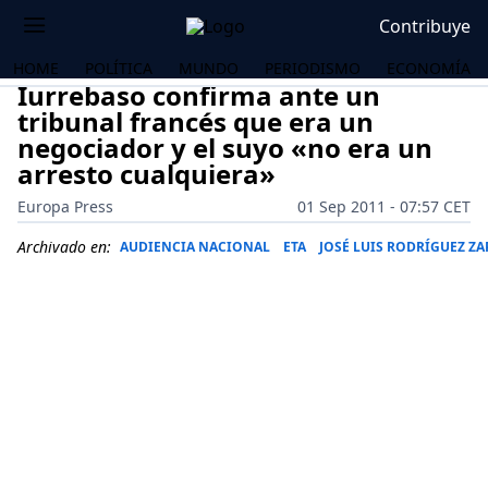
Contribuye
HOME
POLÍTICA
MUNDO
PERIODISMO
ECONOMÍA
Iurrebaso confirma ante un
tribunal francés que era un
negociador y el suyo «no era un
arresto cualquiera»
Europa Press
01 Sep 2011 - 07:57 CET
Archivado en:
AUDIENCIA NACIONAL
ETA
JOSÉ LUIS RODRÍGUEZ Z
OS