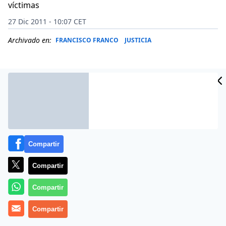
víctimas
27 Dic 2011 - 10:07 CET
Archivado en:
FRANCISCO FRANCO
JUSTICIA
Compartir
Compartir
Compartir
Una juez federal argentina ha pedido a España que
Compartir
aporte información sobre ministros y responsables de
las fuerzas de seguridad de la dictadura franquista.