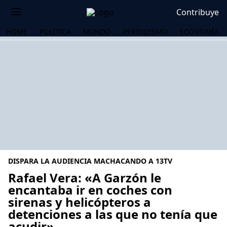
Contribuye
HOME
POLÍTICA
MUNDO
PERIODISMO
ECONOMÍA
DISPARA LA AUDIENCIA MACHACANDO A 13TV
Rafael Vera: «A Garzón le
encantaba ir en coches con
sirenas y helicópteros a
OS
detenciones a las que no tenía que
acudir»