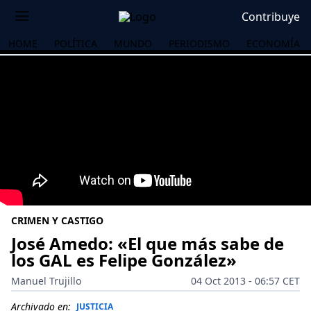
Contribuye
HOME
POLÍTICA
MUNDO
PERIODISMO
ECONOMÍA
CRIMEN Y CASTIGO
José Amedo: «El que más sabe de
los GAL es Felipe González»
OS
Manuel Trujillo
04 Oct 2013 - 06:57 CET
Archivado en:
JUSTICIA