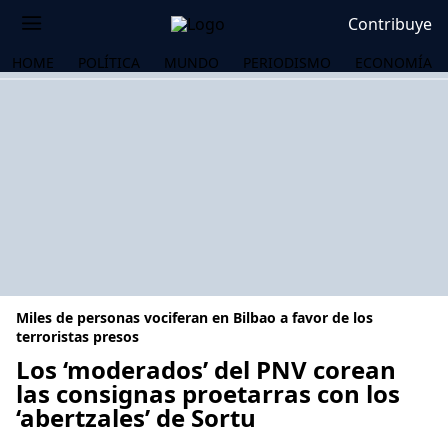
Contribuye
HOME
POLÍTICA
MUNDO
PERIODISMO
ECONOMÍA
Miles de personas vociferan en Bilbao a favor de los
terroristas presos
Los ‘moderados’ del PNV corean
las consignas proetarras con los
OS
‘abertzales’ de Sortu