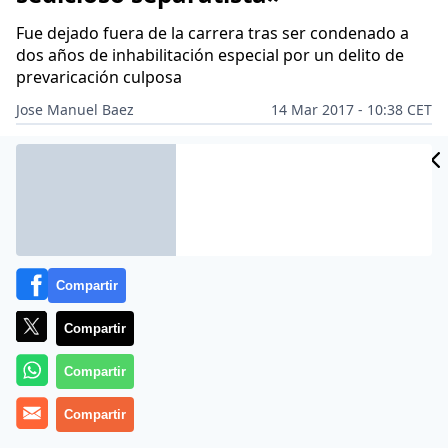
Fue dejado fuera de la carrera tras ser condenado a
dos años de inhabilitación especial por un delito de
prevaricación culposa
Jose Manuel Baez
14 Mar 2017 - 10:38 CET
Archivado en:
ARTUR MAS
CGPJ
JUSTICIA
RAFAEL CATALÁ
TRIBUN
Compartir
Compartir
Compartir
Compartir