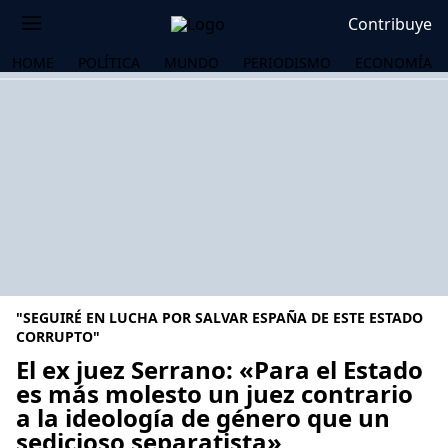
Contribuye
HOME
POLÍTICA
MUNDO
PERIODISMO
ECONOMÍA
"SEGUIRÉ EN LUCHA POR SALVAR ESPAÑA DE ESTE ESTADO
CORRUPTO"
El ex juez Serrano: «Para el Estado
es más molesto un juez contrario
OS
a la ideología de género que un
sedicioso separatista»