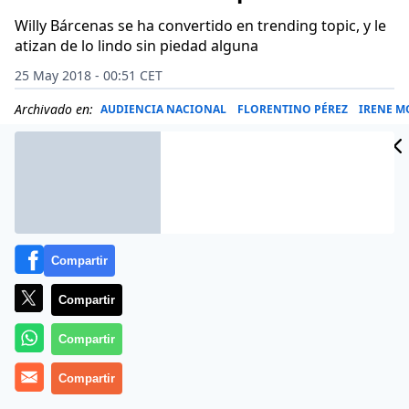
Willy Bárcenas se ha convertido en trending topic, y le
atizan de lo lindo sin piedad alguna
25 May 2018 - 00:51 CET
Archivado en:
AUDIENCIA NACIONAL
FLORENTINO PÉREZ
IRENE 
Compartir
Compartir
Compartir
Compartir
Se han enseñado con él en las redes sociales de una