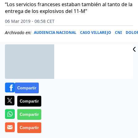
“Los servicios franceses estaban también al tanto de la
entrega de los explosivos del 11-M”
06 Mar 2019 - 06:58 CET
Archivado en:
AUDIENCIA NACIONAL
CASO VILLAREJO
CNI
DOLOR
Compartir
Compartir
Compartir
Compartir
No para
Pepe Villarejo
, desesperado por salir del
trullo (
El comisario Villarejo niega haber incendiado el