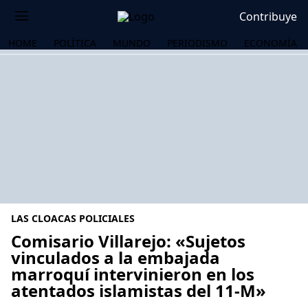
Contribuye
HOME
POLÍTICA
MUNDO
PERIODISMO
ECONOMÍA
LAS CLOACAS POLICIALES
Comisario Villarejo: «Sujetos
vinculados a la embajada
marroquí intervinieron en los
OS
atentados islamistas del 11-M»