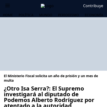
Contribuye
HOME
POLÍTICA
MUNDO
PERIODISMO
ECONOMÍA
El Ministerio Fiscal solicita un año de prisión y un mes de
multa
¿Otro Isa Serra?: El Supremo
investigará al diputado de
OS
Podemos Alberto Rodríguez por
atentado a la autoridad