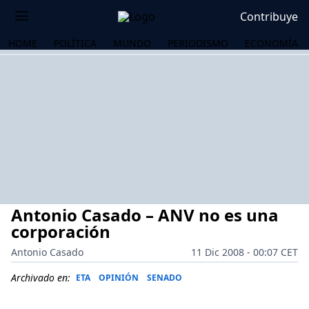
Contribuye
HOME
POLÍTICA
MUNDO
PERIODISMO
ECONOMÍA
Antonio Casado – ANV no es una
corporación
Antonio Casado
11 Dic 2008 - 00:07 CET
OS
Archivado en:
ETA
OPINIÓN
SENADO