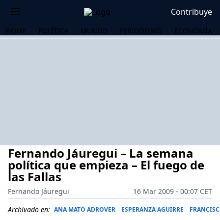
Contribuye
HOME
POLÍTICA
MUNDO
PERIODISMO
ECONOMÍA
Fernando Jáuregui – La semana
política que empieza – El fuego de
las Fallas
Fernando Jáuregui
16 Mar 2009 - 00:07 CET
OS
Archivado en:
ANA MATO ADROVER
ESPERANZA AGUIRRE
FRANCISC