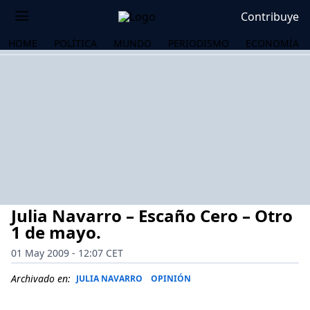
Contribuye
HOME
POLÍTICA
MUNDO
PERIODISMO
ECONOMÍA
Julia Navarro – Escaño Cero – Otro
1 de mayo.
01 May 2009 - 12:07 CET
OS
Archivado en:
JULIA NAVARRO
OPINIÓN