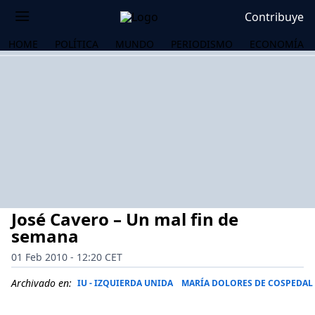
Contribuye
HOME
POLÍTICA
MUNDO
PERIODISMO
ECONOMÍA
José Cavero – Un mal fin de
semana
01 Feb 2010 - 12:20 CET
OS
Archivado en:
IU - IZQUIERDA UNIDA
MARÍA DOLORES DE COSPEDAL