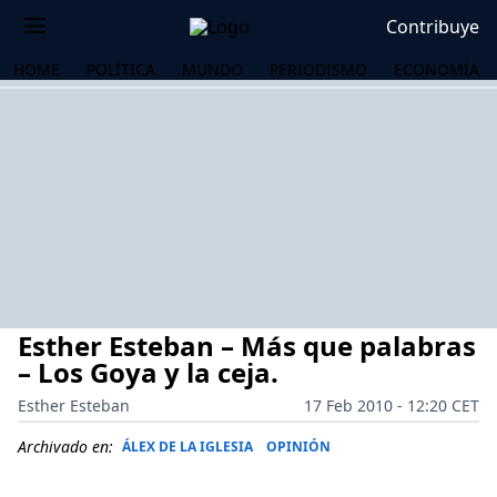
Contribuye
HOME
POLÍTICA
MUNDO
PERIODISMO
ECONOMÍA
Esther Esteban – Más que palabras
– Los Goya y la ceja.
Esther Esteban
17 Feb 2010 - 12:20 CET
OS
Archivado en:
ÁLEX DE LA IGLESIA
OPINIÓN