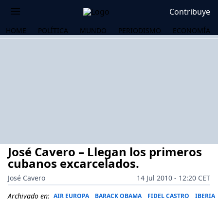
Contribuye
HOME
POLÍTICA
MUNDO
PERIODISMO
ECONOMÍA
José Cavero – Llegan los primeros
cubanos excarcelados.
José Cavero
14 Jul 2010 - 12:20 CET
OS
Archivado en:
AIR EUROPA
BARACK OBAMA
FIDEL CASTRO
IBERIA