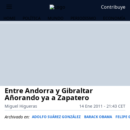
Contribuye
HOME
POLÍTICA
MUNDO
PERIODISMO
ECONOMÍA
Entre Andorra y Gibraltar
Añorando ya a Zapatero
Miguel Higueras
14 Ene 2011 - 21:43 CET
OS
Archivado en:
ADOLFO SUÁREZ GONZÁLEZ
BARACK OBAMA
FELIPE