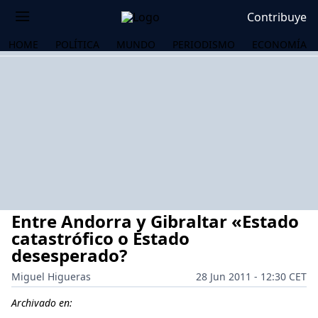
Contribuye
HOME
POLÍTICA
MUNDO
PERIODISMO
ECONOMÍA
Entre Andorra y Gibraltar «Estado
catastrófico o Estado
desesperado?
Miguel Higueras
28 Jun 2011 - 12:30 CET
OS
Archivado en: