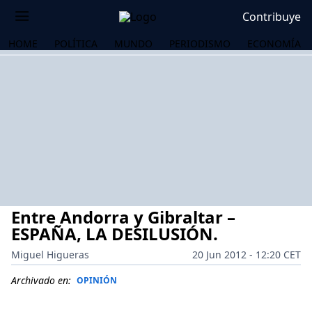
Contribuye
HOME
POLÍTICA
MUNDO
PERIODISMO
ECONOMÍA
Entre Andorra y Gibraltar –
ESPAÑA, LA DESILUSIÓN.
Miguel Higueras
20 Jun 2012 - 12:20 CET
OS
Archivado en:
OPINIÓN