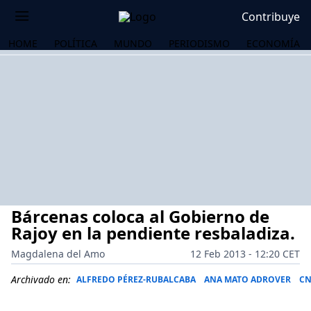
Contribuye
HOME
POLÍTICA
MUNDO
PERIODISMO
ECONOMÍA
Bárcenas coloca al Gobierno de
Rajoy en la pendiente resbaladiza.
Magdalena del Amo
12 Feb 2013 - 12:20 CET
OS
Archivado en:
ALFREDO PÉREZ-RUBALCABA
ANA MATO ADROVER
CN