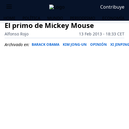
Contribuye
HOME
POLÍTICA
MUNDO
PERIODISMO
ECONOMÍA
El primo de Mickey Mouse
Alfonso Rojo
13 Feb 2013 - 18:33 CET
Archivado en:
BARACK OBAMA
KIM JONG-UN
OPINIÓN
XI JINPIN
OS