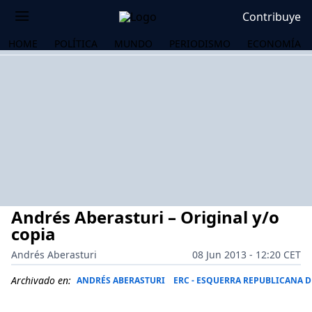
Contribuye
HOME
POLÍTICA
MUNDO
PERIODISMO
ECONOMÍA
Andrés Aberasturi – Original y/o
copia
Andrés Aberasturi
08 Jun 2013 - 12:20 CET
OS
Archivado en:
ANDRÉS ABERASTURI
ERC - ESQUERRA REPUBLICANA D