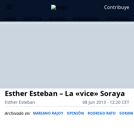
Contribuye
HOME
POLÍTICA
MUNDO
PERIODISMO
ECONOMÍA
Esther Esteban – La «vice» Soraya
Esther Esteban
08 Jun 2013 - 12:20 CET
Archivado en:
MARIANO RAJOY
OPINIÓN
RODRIGO RATO
SORAYA
OS