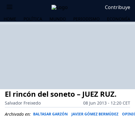
Contribuye
HOME
POLÍTICA
MUNDO
PERIODISMO
ECONOMÍA
El rincón del soneto – JUEZ RUZ.
Salvador Freixedo
08 Jun 2013 - 12:20 CET
Archivado en:
BALTASAR GARZÓN
JAVIER GÓMEZ BERMÚDEZ
OPINI
OS