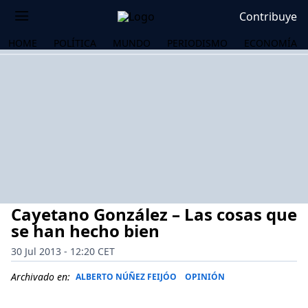
Contribuye
HOME
POLÍTICA
MUNDO
PERIODISMO
ECONOMÍA
Cayetano González – Las cosas que
se han hecho bien
30 Jul 2013 - 12:20 CET
OS
Archivado en:
ALBERTO NÚÑEZ FEIJÓO
OPINIÓN