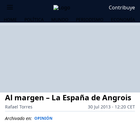
Contribuye
HOME
POLÍTICA
MUNDO
PERIODISMO
ECONOMÍA
Al margen – La España de Angrois
Rafael Torres
30 Jul 2013 - 12:20 CET
Archivado en:
OPINIÓN
OS