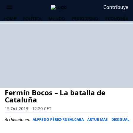
Contribuye
HOME
POLÍTICA
MUNDO
PERIODISMO
ECONOMÍA
Fermín Bocos – La batalla de
Cataluña
15 Oct 2013 - 12:20 CET
OS
Archivado en:
ALFREDO PÉREZ-RUBALCABA
ARTUR MAS
DESIGUAL