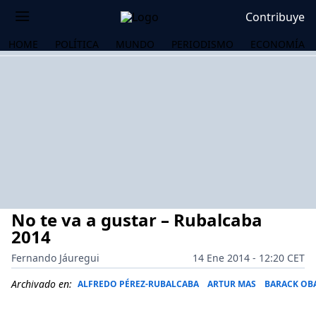
Contribuye
HOME
POLÍTICA
MUNDO
PERIODISMO
ECONOMÍA
No te va a gustar – Rubalcaba
2014
Fernando Jáuregui
14 Ene 2014 - 12:20 CET
OS
Archivado en:
ALFREDO PÉREZ-RUBALCABA
ARTUR MAS
BARACK OB