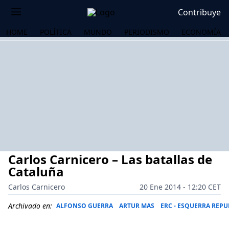
Contribuye
HOME
POLÍTICA
MUNDO
PERIODISMO
ECONOMÍA
Carlos Carnicero – Las batallas de
Cataluña
Carlos Carnicero
20 Ene 2014 - 12:20 CET
OS
Archivado en:
ALFONSO GUERRA
ARTUR MAS
ERC - ESQUERRA REP