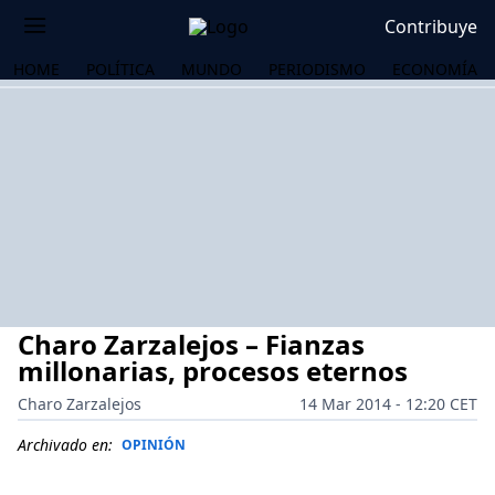
Contribuye
HOME
POLÍTICA
MUNDO
PERIODISMO
ECONOMÍA
Charo Zarzalejos – Fianzas
millonarias, procesos eternos
Charo Zarzalejos
14 Mar 2014 - 12:20 CET
OS
Archivado en:
OPINIÓN