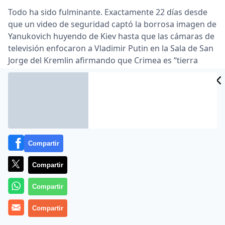
Todo ha sido fulminante. Exactamente 22 días desde
que un video de seguridad captó la borrosa imagen de
Yanukovich huyendo de Kiev hasta que las cámaras de
televisión enfocaron a Vladimir Putin en la Sala de San
Jorge del Kremlin afirmando que Crimea es “tierra
santa rusa”.
Y por el medio, un vertiginoso despliegue de soldados
en uniformes anónimos y un apabullante referendum
en el que, tras la preceptiva limpieza de activistas
proucranios, la mayoría de la población crimea votó en
masa a favor de convertir la la estratégica península
Compartir
del mar Negro en una nueva provincia de Rusia.
Compartir
Como estaba previsto, la Unión Europea y Estados
Unidos no reconocen el resultado, alzan la voz y
Compartir
anuncian sanciones, pero todo lo que han podido
hacer hasta ahora es prohibir viajes y congelar bienes
Compartir
a una veintena de políticos y empresarios, alguno de